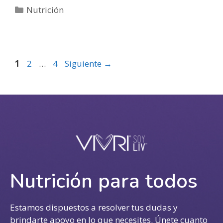
Nutrición
1
2
…
4
Siguiente
→
Nutrición para todos
Estamos dispuestos a resolver tus dudas y
brindarte apoyo en lo que necesites. Únete cuanto