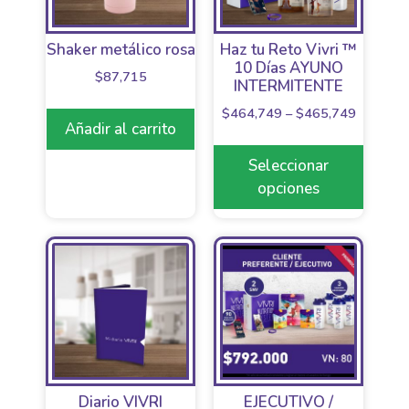
Shaker metálico rosa
Haz tu Reto Vivri ™
10 Días AYUNO
$
87,715
INTERMITENTE
$
464,749
–
$
465,749
Añadir al carrito
Seleccionar
opciones
Diario VIVRI
EJECUTIVO /