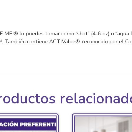
E ME!® lo puedes tomar como “shot” (4-6 oz) o “agua fr
 También contiene ACTIValoe®, reconocido por el Cons
roductos relacionad