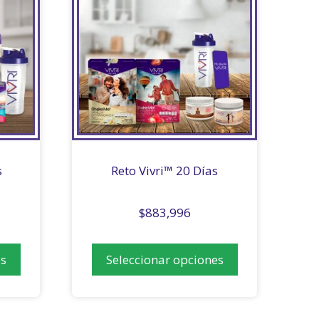
s
Reto Vivri™ 20 Días
$
883,996
es
Seleccionar opciones