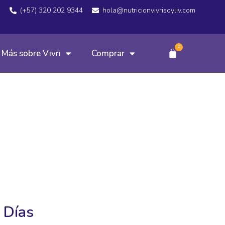
(+57) 320 202 9344
hola@nutricionvivrisoyliv.com
0
Más sobre Vivri
Comprar
 Días