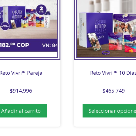
Reto Vivri™ Pareja
Reto Vivri ™ 10 Día
$
914,996
$
465,749
Añadir al carrito
Seleccionar opcion