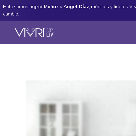
Hola somos
Ingrid Muñoz
y
Angel Díaz
, médicos y líderes V
cambio.