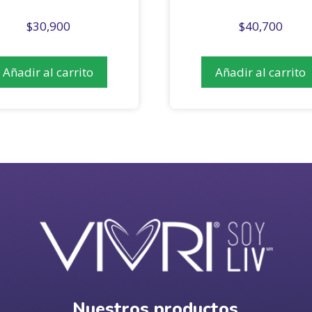
$
30,900
$
40,700
Añadir al carrito
Añadir al carrito
Nuestros productos