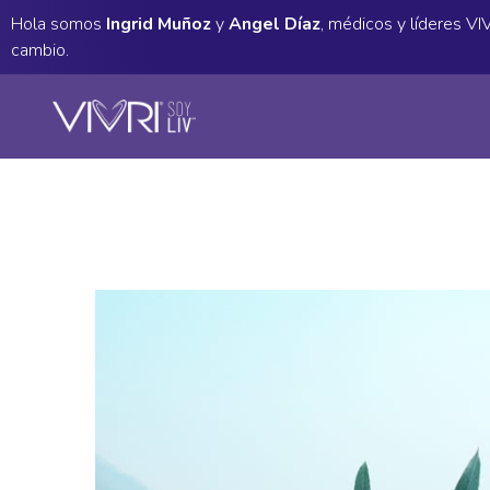
Hola somos
Ingrid Muñoz
y
Angel Díaz
, médicos y líderes V
cambio.