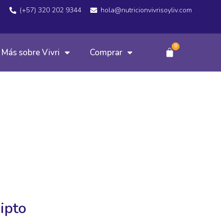
(+57) 320 202 9344
hola@nutricionvivrisoyliv.com
0
Más sobre Vivri
Comprar
ipto