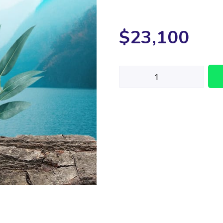
$
23,100